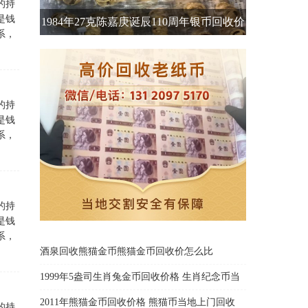
的持
是钱
1984年27克陈嘉庚诞辰110周年银币回收价
系，
格 现金收购
的持
是钱
系，
的持
是钱
系，
酒泉回收熊猫金币熊猫金币回收价怎么比
1999年5盎司生肖兔金币回收价格 生肖纪念币当
面交易
2011年熊猫金币回收价格 熊猫币当地上门回收
的持