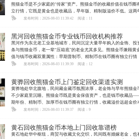
熊猫金币是不少家庭的“传家”资产。熊猫金币的收藏价值在钱币圈
立行情，它既是黄金也是收藏品，早年版、精制版溢价不低。这两
价走高，黔西藏友陆续出
发布时间：2026-08-03 11:39:42
阅读：11
黑河回收熊猫金币专业钱币回收机构推荐
黑河作为东北老工业基地城市，民间沉淀大量早年购入的金饰、投
条与熊猫金币，老一辈“压箱底”的老金尤其多见。熊猫金币兼顾黄
值与钱币收藏双重属性：早期普制币、精制币在钱币圈有独立行情
份、版别、品相都直接拉
发布时间：2026-08-03 11:39:39
阅读：12
黄骅回收熊猫金币上门鉴定回收渠道实测
黄骅地处华北腹地，民间藏金藏币氛围浓厚，老金饰与早年熊猫金
不少家庭里沉睡。熊猫金币既是黄金保值资产，也是钱币收藏品—
期年份、精制币、加厚币在钱币圈有独立行情，收藏溢价远超金价
身。近期金价走高，黄骅藏家
发布时间：2026-08-03 11:39:37
阅读：9
黄石回收熊猫金币本地上门回收靠谱榜
黄石地处华中枢纽，商贸与收藏文化交织，民间既有婚嫁老金，也