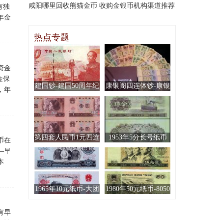
咸阳哪里回收熊猫金币 收购金银币机构渠道推荐
有独
年金
热点专题
资金
金保
建国钞-建国50周年纪
康银阁四连体钞-康银
，年
念钞
阁连体钞珍藏册
第四套人民币1元四连
1953年5分长号纸币
币在
体钞
—早
本
1965年10元纸币-大团
1980年50元纸币-8050
结十元
元人民币
有早