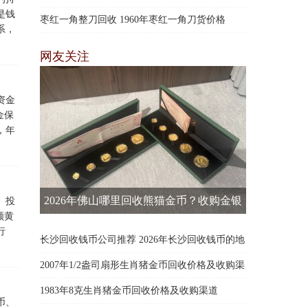
是钱
枣红一角整刀回收 1960年枣红一角刀货价格
系，
网友关注
资金
金保
，年
2026年佛山哪里回收熊猫金币？收购金银
、投
顾黄
币机构渠道推荐（附正规联系方式）
行
长沙回收钱币公司推荐 2026年长沙回收钱币的地
方
2007年1/2盎司扇形生肖猪金币回收价格及收购渠
道
1983年8克生肖猪金币回收价格及收购渠道
币、