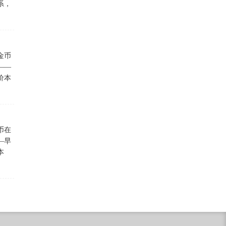
系，
金币
——
价本
币在
—早
本