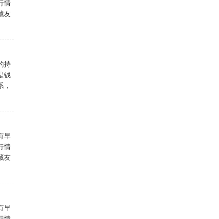
行情
藏友
的持
是钱
系，
有早
行情
藏友
有早
行情