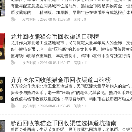
有量与配置意愿在同类城市位居前列。熊猫金币既是实物黄金，也
币收藏标的——精制版、加厚版、早期年份在钱币圈有成熟报价体
收藏溢价可观。每逢金价高
发布时间：2026-08-03 11:39:50
阅读：9
龙井回收熊猫金币回收渠道口碑榜
龙井作为东北老工业基地城市，民间沉淀大量早年购入的金饰、投
条与熊猫金币，老一辈“压箱底”的老金尤其多见。熊猫金币兼顾黄
值与钱币收藏双重属性：早期普制币、精制币在钱币圈有独立行情
份、版别、品相都直接拉
发布时间：2026-08-03 11:39:47
阅读：11
齐齐哈尔回收熊猫金币回收渠道口碑榜
齐齐哈尔作为东北老工业基地城市，民间沉淀大量早年购入的金饰
资金条与熊猫金币，老一辈“压箱底”的老金尤其多见。熊猫金币兼
金保值与钱币收藏双重属性：早期普制币、精制币在钱币圈有独立
情，年份、版别、品相都直
发布时间：2026-08-03 11:39:45
阅读：11
黔西回收熊猫金币回收渠道选择避坑指南
黔西身处西南，生活节奏舒缓、民间收藏氛围浓厚，老纸币、金银