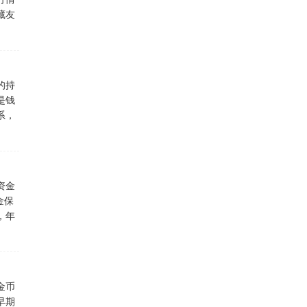
藏友
的持
是钱
系，
资金
金保
，年
金币
早期