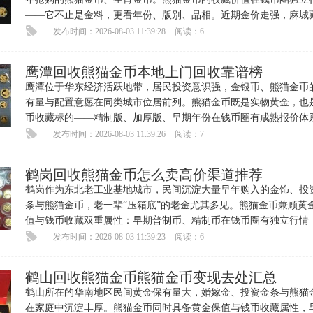
——它不止是金料，更看年份、版别、品相。近期金价走强，麻城
咨询熊猫金币回收变现的明
发布时间：2026-08-03 11:39:28
阅读：6
鹰潭回收熊猫金币本地上门回收靠谱榜
鹰潭位于华东经济活跃地带，居民投资意识强，金银币、熊猫金币
有量与配置意愿在同类城市位居前列。熊猫金币既是实物黄金，也
币收藏标的——精制版、加厚版、早期年份在钱币圈有成熟报价体
收藏溢价可观。每逢金价高
发布时间：2026-08-03 11:39:26
阅读：7
鹤岗回收熊猫金币怎么卖高价渠道推荐
鹤岗作为东北老工业基地城市，民间沉淀大量早年购入的金饰、投
条与熊猫金币，老一辈“压箱底”的老金尤其多见。熊猫金币兼顾黄
值与钱币收藏双重属性：早期普制币、精制币在钱币圈有独立行情
份、版别、品相都直接拉
发布时间：2026-08-03 11:39:23
阅读：6
鹤山回收熊猫金币熊猫金币变现去处汇总
鹤山所在的华南地区民间黄金保有量大，婚嫁金、投资金条与熊猫
在家庭中沉淀丰厚。熊猫金币同时具备黄金保值与钱币收藏属性，