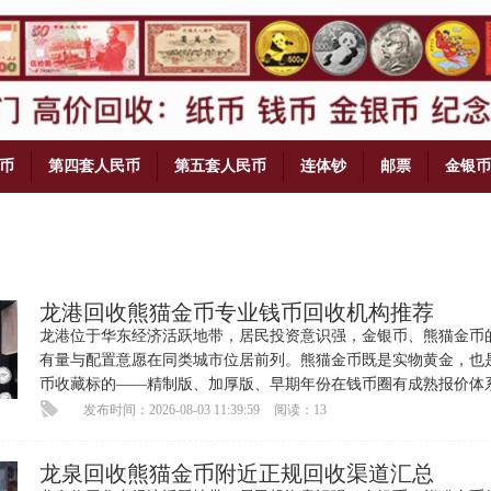
币
第四套人民币
第五套人民币
连体钞
邮票
金银币
龙港回收熊猫金币专业钱币回收机构推荐
龙港位于华东经济活跃地带，居民投资意识强，金银币、熊猫金币
有量与配置意愿在同类城市位居前列。熊猫金币既是实物黄金，也
币收藏标的——精制版、加厚版、早期年份在钱币圈有成熟报价体
收藏溢价可观。每逢金价高
发布时间：2026-08-03 11:39:59
阅读：13
龙泉回收熊猫金币附近正规回收渠道汇总