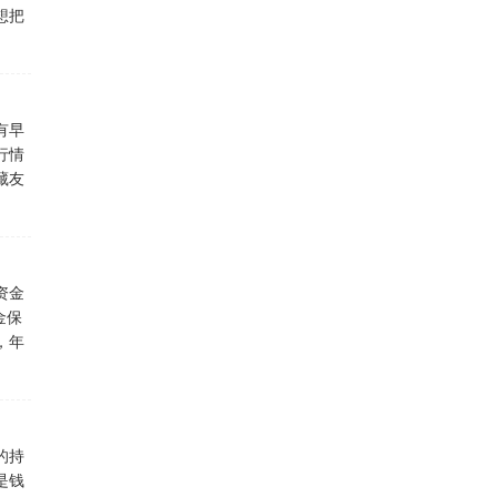
想把
有早
行情
藏友
资金
金保
，年
的持
是钱