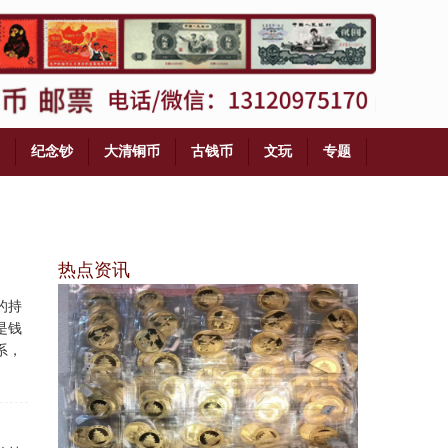
纪念钞
大清铜币
古钱币
文玩
专题
热点资讯
的持
是钱
系，