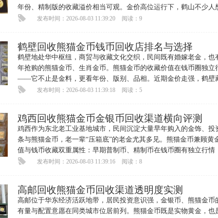
年份、精制版的收藏溢价相当可观。金价高位运行下，鹤山不少人
手里闲置熊猫金币换成现金
发布时间：2026-08-03 11:39:20
阅读：9
鹤壁回收熊猫金币钱币回收店排名与选择
鹤壁地处华中枢纽，商贸与收藏文化交织，民间既有婚嫁老金，也
年抢购的熊猫金币、生肖金币。熊猫金币的收藏价值在钱币圈独立
——它不止是金料，更看年份、版别、品相。近期金价走强，鹤壁
咨询熊猫金币回收变现的明
发布时间：2026-08-03 11:39:18
阅读：5
鸡西回收熊猫金币金银币回收渠道横向评测
鸡西作为东北老工业基地城市，民间沉淀大量早年购入的金饰、投
条与熊猫金币，老一辈“压箱底”的老金尤其多见。熊猫金币兼顾黄
值与钱币收藏双重属性：早期普制币、精制币在钱币圈有独立行情
份、版别、品相都直接拉
发布时间：2026-08-03 11:39:16
阅读：8
高邮回收熊猫金币回收渠道透明度实测
高邮位于华东经济活跃地带，居民投资意识强，金银币、熊猫金币
有量与配置意愿在同类城市位居前列。熊猫金币既是实物黄金，也