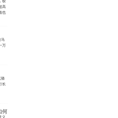
，较
超高
值也
牧马
一万
元骆
行长
如何
意义