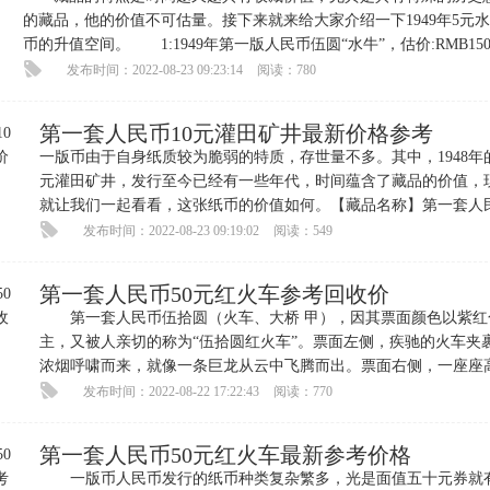
的藏品，他的价值不可估量。接下来就来给大家介绍一下1949年5元
币的升值空间。 1:1949年第一版人民币伍圆“水牛”，估价:RMB15
发布时间：2022-08-23 09:23:14
阅读：780
第一套人民币10元灌田矿井最新价格参考
一版币由于自身纸质较为脆弱的特质，存世量不多。其中，1948年的
元灌田矿井，发行至今已经有一些年代，时间蕴含了藏品的价值，
就让我们一起看看，这张纸币的价值如何。【藏品名称】第一套人
一版人民币灌田矿井
发布时间：2022-08-23 09:19:02
阅读：549
第一套人民币50元红火车参考回收价
第一套人民币伍拾圆（火车、大桥 甲），因其票面颜色以紫红
主，又被人亲切的称为“伍拾圆红火车”。票面左侧，疾驰的火车夹
浓烟呼啸而来，就像一条巨龙从云中飞腾而出。票面右侧，一座座
电缆有序的排列在大桥
发布时间：2022-08-22 17:22:43
阅读：770
第一套人民币50元红火车最新参考价格
一版币人民币发行的纸币种类复杂繁多，光是面值五十元券就