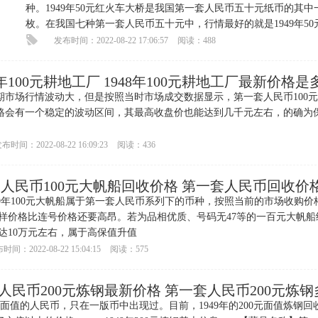
种。1949年50元红火车大桥是我国第一套人民币五十元纸币的其中
枚。在我国七种第一套人民币五十元中，行情最好的就是1949年50
火车大桥。
发布时间：2022-08-22 17:06:57
阅读：488
8年100元耕地工厂 1948年100元耕地工厂最新价格是
场行情波动大，但是按照当时市场成交数据显示，第一套人民币100元
格会有一个稳定的波动区间，其最高收盘价也能达到几千元左右，的确为
布时间：2022-08-22 16:09:23
阅读：436
人民币100元大帆船回收价格 第一套人民币回收价
年100元大帆船属于第一套人民币系列下的币种，按照当前的市场收购价
样价格比连号价格还要高昂。若为品相优质、号码无47等的一百元大帆船
达10万元左右，属于高保值升值
时间：2022-08-22 15:04:15
阅读：575
人民币200元炼钢最新价格 第一套人民币200元炼
面值的人民币，只在一版币中出现过。目前，1949年的200元面值炼钢回