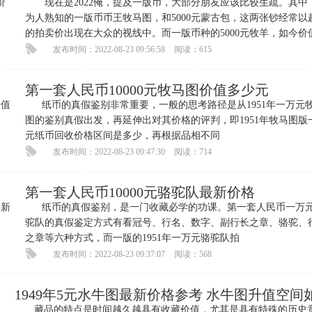
现在是2022俺，提及一版币，大部分朋友应该比较生疏。其中
为人熟知的一版币币王牧马图，和5000元蒙古包，这两张钞经常以
的拍卖价出现在大众的视线中。而一版币种的5000元牧羊，如今价
很高。 1
发布时间：2022-08-23 09:56:58
阅读：615
第一套人民币10000元牧马图价值多少元
纸币的真假鉴别非常重要，一般的思考路径是从1951年一万元
图的鉴别真假出发，再延伸出对其价格的评判，即1951年牧马图版
元纸币回收价格区间是多少，再根据品相不同
发布时间：2022-08-23 09:47:30
阅读：714
第一套人民币10000元骆驼队最新价格
纸币的真假鉴别，是一门收藏必学的功课。第一套人民币一万
驼队的真假鉴定方式有看冠号、行名、数字、副行长之章、骆驼、
之章等六种方式，而一版的1951年一万元骆驼队拍
发布时间：2022-08-23 09:37:07
阅读：568
1949年5元水牛图最新价格参考 水牛图升值空间
藏品的特点是时间越久越具有收藏价值，尤其是具有特殊的历史