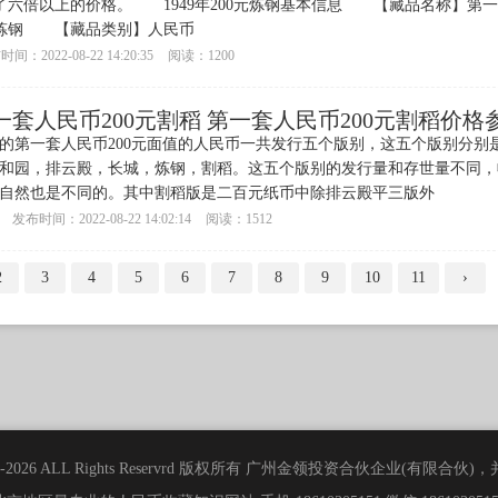
了六倍以上的价格。 1949年200元炼钢基本信息 【藏品名称】第
炼钢 【藏品类别】人民币
间：2022-08-22 14:20:35
阅读：1200
一套人民币200元割稻 第一套人民币200元割稻价格
的第一套人民币200元面值的人民币一共发行五个版别，这五个版别分别是
和园，排云殿，长城，炼钢，割稻。这五个版别的发行量和存世量不同，
自然也是不同的。其中割稻版是二百元纸币中除排云殿平三版外
发布时间：2022-08-22 14:02:14
阅读：1512
2
3
4
5
6
7
8
9
10
11
›
 2006-2026 ALL Rights Reservrd 版权所有 广州金领投资合伙企业(有限