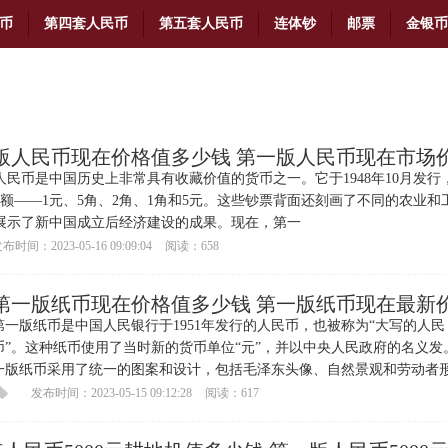
币
第四套人民币
第五套人民币
连体钞
邮票
金银币
版人民币现在价格值多少钱 第一版人民币现在市场
人民币是中国历史上非常具有收藏价值的货币之一。它于1948年10月发行
面额——1元、5角、2角、1角和5元。这些钞票背面还刻画了不同的农业和
展示了新中国成立后经济建设的成果。现在，第一
布时间：2023-05-16 09:09:04
阅读：658
第一版纸币现在价格值多少钱 第一版纸币现在最新
第一版纸币是中国人民银行于1951年发行的人民币，也被称为“大写的人民
币”。这种纸币使用了当时新的货币单位“元”，并以中央人民政府的名义发
一版纸币采用了统一的图案和设计，包括毛泽东头像、自然景观和劳动者
发布时间：2023-05-15 09:12:28
阅读：617