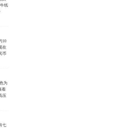
水牛纸
0
10
现在
民币
色为
裹着
高压
有七