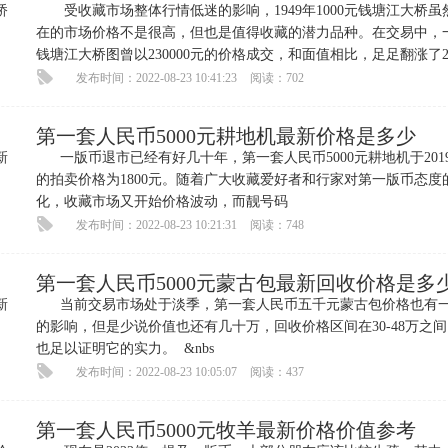
受收藏市场整体行情低迷的影响，1949年1000元钱塘江大桥虽
在的市场价格不是很高，但也是值得收藏的潜力品种。在交易中，
钱塘江大桥图曾以230000元的价格成交，和面值相比，足足翻涨了2
倍，收藏
发布时间：2022-08-23 10:41:23
阅读：702
第一套人民币5000元耕地机最新价格是多少
一版币退市已经有好几十年，第一套人民币5000元耕地机于201
的拍卖价格为1800元。随着广大收藏爱好者和行家对第一版币态度
化，收藏市场又开始价格波动，而靓号码
发布时间：2022-08-23 10:21:31
阅读：748
第一套人民币5000元蒙古包最新回收价格是多
当前交易市场处于淡季，第一套人民币五千元蒙古包价格也有
的影响，但是少说价值也还有几十万，回收价格区间在30-48万之
也足以证明它的实力。 &nbs
发布时间：2022-08-23 10:05:07
阅读：437
第一套人民币5000元牧羊最新价格价值参考