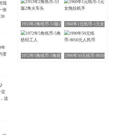
然现
一张
30
1953年2角纸币-53版2
1960年1元纸币-1元女
角火车头
拖拉机手
9年
的变
1972年5角纸币-5角纺
1990年50元纸币-9050
织工人
元人民币
少
一定
间，这