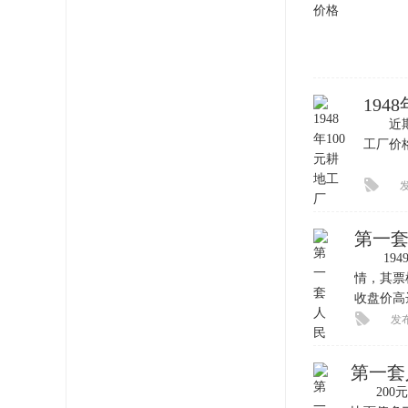
194
近期市
工厂价
发
第一套
1949
情，其票
收盘价高
发布
第一套
200元