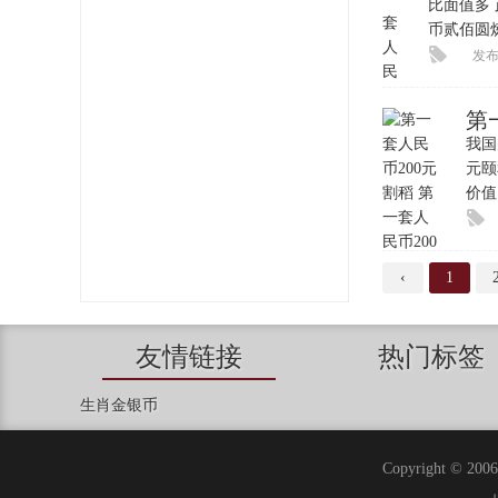
比面值多
币贰佰圆
发布时
第
我国
元颐
价值
‹
1
友情链接
热门标签
生肖金银币
Copyright ©