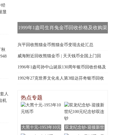
并经
据显
1999年1盎司生肖兔金币回收价格及收购渠
道
兴平回收熊猫金币熊猫金币变现去处汇总
了秋
威海附近回收熊猫金币 | 天天钱币全国上门回
48
收，行业高价回收当场结算
1996年1盎司孙中山诞辰130周年银币回收价格及
收购渠道
1992年27克世界文化名人第3组达芬奇银币回收
价格及收购渠道
三套人
热点专题
拉机
大黑十元-1953年10元
双龙纪念钞-迎接新世
纸币
纪100元纪念钞双连钞