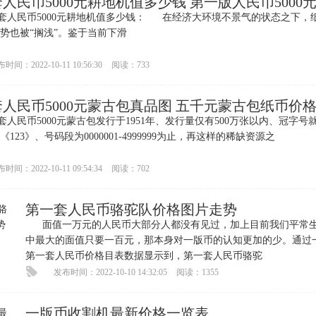
人民币5000元耕地机值多少钱 第一版人民币5000
人民币5000元耕地机值多少钱： 在经济大环境不景气的状态之下，
势也被“搁浅”。鉴于当前下滑
时间：2022-10-11 10:56:30
阅读：733
人民币5000元蒙古包真品图 五千元蒙古包纸币价
民币5000元蒙古包发行于1951年、发行量仅有500万张以内、冠字号
123》、号码段为0000001-4999999为止，再这样的稀缺资源之
时间：2022-10-11 09:54:34
阅读：702
第一套人民币骆驼队价格图片走势
面值一万元的人民币大部分人都没有见过，加上目前我们平常
中最大的面值只要一百元，那本身对一版币的认知更加的少。通过
第一套人民币价格目表数据显示到，第一套人民币骆驼
发布时间：2022-10-10 14:32:05
阅读：1355
一版币收割机最新价格一览表