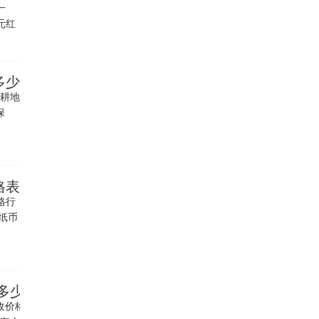
一
元红
多少
耕地
保
格表
格行
纸币
钢多少钱
收价格是