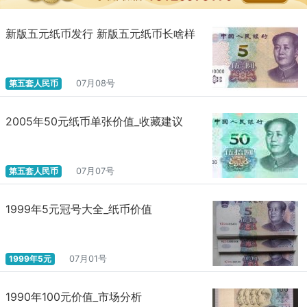
式的基础上，进而提出：“法定数字货币是法定货币在数字世界的延
伸和表现，是一种新的货币形态”。“法定数字货币是由法币的数字化
新版五元纸币发行 新版五元纸币长啥样
形式，是基于国家信用且一般由一国央行直接发行的数字货币”。特
别是，文章补充说：“法定数字货币不一定基于区块链发行，也可以
基于传统中央银行集中式账户体系发行”。这样的定义是符合迄今为
第五套人民币
07月08号
止关于“法定数字货币”的理论探讨和实际演进的。
如何解释人民币的3.0 ?人民币1.0是指人民币以纸币作为主要形
2005年50元纸币单张价值_收藏建议
态， “从1948年12月1日的第一套人民币，到2019年8月30日的第五
套人民币新版，人民币作为中国通行流通的法定货币已经历经71
年”。至今1.0时代并没有完结。但是，人民币2.0时代已经悄然开
第五套人民币
07月07号
始，其标志是人民币走向电子化，即在银行等金融体系内的现金和
存款早已通过电子化系统实现数字化，流通中的现钞比重逐渐降
1999年5元冠号大全_纸币价值
低，支付宝、微信支付等移动支付成为民众主要支付工具。中国无
疑是世界最接近无现金，迈向 “无现金社会”的大国。而人民币3.0则
是指人民币的数字化，即中国央行货币数字化。中国央行数字货币
的英文简称为“DC/EP”。其中，“DC”是“Digital Currency(数字货
1999年5元
07月01号
币)”的缩写，“EP”是“Electronic Payment(电子支付)”的缩写，主要
功能就是作为电子支付手段。这就澄清了人民币2.0和3.0的关系。
1990年100元价值_市场分析
帮助人们区分法定数字货币与支付宝、微信、PayPal等移动支付的