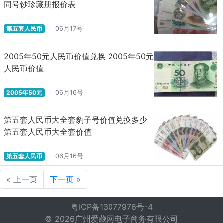
同号钞珍藏册报价表
中国央行数字货币的技术准备：
第五套人民币
06月17号
央行4家机构共申请了84条与数字货币相关的专利(截至2019年
9月)，最早的专利申请始于2016年。中国央行在法定数字货币领域
2005年50元人民币价值兑换 2005年50元
的研发工作进行了有前瞻性的布局且研发时间跨度较长，已经为中
国法定数字货币的发行做了充分准备工作。
人民币价值
其他国家的央行数字货币实验：
2005年50元
06月16号
零壹智库对29个国家央行对数字货币的态度及现状的最新统计
第五套人民币大全套豹子号价值兑换多少
(截至2019年9月)，有6家央行已发行数字货币，8家计划推出，9家
第五套人民币大全套价值
处于研究中，2家暂不考虑，3家明确反对央行数字货币。各国央行
研究探索数字货币的直接动机包括减少对美元的依赖、抵制美国经
济制裁以维护国内经济平稳，或者追求金融科技发展，改善现有体
第五套人民币
06月16号
系以及维护现有货币体系的稳定。
« 上一页
下一页 »
2019年6月，由Facebook主导的加密货币项目Libra发布白皮
书，宣称要建立一套简单的全球货币和金融基础设施，为数十亿人
粤ICP备13077976号-4
服务。横空出世的Libra，被很多人视为是对现有金融和货币体系的
© 2026广州爱藏网电子商务有限公司
颠覆性力量。