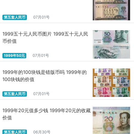
不同性质。当然，在人民币未来的演进中，其1.0、2.0和3.0的将存
在较长的相互交叉和并存的过程。
第五套人民币
07月01号
如何认知中国央行数字货币的本质?文章提出：“中国央行数字
货币是由中国央行发行的法定货币，是中央银行的负债，由中央银
1999五十元人民币图片 1999五十元人民
行进行信用担保，具有无限法偿性(即不能拒绝接受央行数字货币)，
币价值
是现有货币体系的有效补充”。所以，中国央行数字货币与Libra有着
本质区别，Libra是由Facebook领衔的Libra协会准备发行的一种尚
1999年50元
07月01号
未得到监管许可的数字货币，在很大程度上将冲击和挤占现有各国
法定货币的使用空间。
1999年的100块钱是错版币吗 1999年的
如何理解中国央行数字货币的运行结构?中国央行数字货币的投
100块钱的价值
放模式称之为“双层运营”结构。所谓的双层运营结构，即上层是央行
对商业银行，下层是商业银行对公众。央行按照100%准备金制将央
第五套人民币
07月01号
行数字货币兑换给商业银行，再由商业银行或商业机构将数字货币
兑换给公众。“双层运行”结构，相比较由央行直接向公众发行和承兑
数字货币的“单层运行“结构，可以避免央行在人才、资源和运营工作
1999年20元值多少钱 1999年20元的收藏
等方面的潜在风险。进一步说，央行虽然在顶层技术上有相当优势
价值
和积累，而商业银行等机构已经发展出了比较成熟的IT技术设施、
服务体系、相关人才储备和经验，所以“双层运营”结构可以形成央行
第五套人民币
06月30号