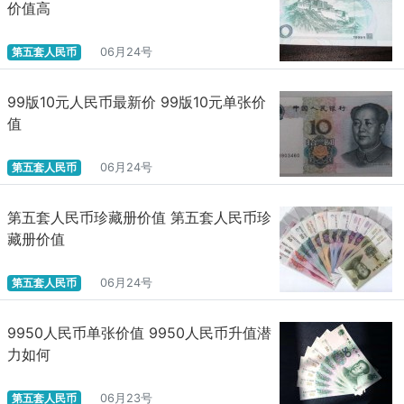
价值高
研究机构对于基础科学的进展。此外，中国具有吸纳国际数字货币
技术成果的能力。尤其要赞赏的是，本文相当深入的探讨和分析
第五套人民币
06月24号
了“央行数字货币钱包/芯片卡”的特征，这恰恰是央行数字货币的核
心技术所在。
99版10元人民币最新价 99版10元单张价
还值得注意的是，此文还回顾和比较了世界各国对央行数字货
值
币的立场和态度，以及实践央行数字货币的经验教训。“据零壹智库
对29个国家央行对数字货币的态度及现状的最新统计，有6家央行已
第五套人民币
06月24号
发行数字货币，8家计划推出，9家处于研究中，2家暂不考虑，3家
明确反对央行数字货币”。无论如何，时至今日，不仅数字货币，作
为“是以数字形式存在并基于网络记录价值归属和实现价值转移的货
第五套人民币珍藏册价值 第五套人民币珍
币”，已经成为世界性新潮流，而且，会有更多的国家将央行的法定
藏册价值
数字货币提到议事日程。中国已经有了至少五年的设计和试验历
史，已经具备了“先发优势”。
第五套人民币
06月24号
当然，零壹财经和零壹智库所撰写《人民币3.0：中国央行数字
9950人民币单张价值 9950人民币升值潜
货币：运行框架与技术解析》，还有一些局限性和欠缺，主要是：
力如何
(1)对中国央行数字货币的技术基础发掘不足;(2)没有探讨中国央行数
字货币在国内实施所需要的历史和制度前提，以及实施之后所面临
的风险;(3)推断世界对中国央行数字货币实施的可能反应和对策。
第五套人民币
06月23号