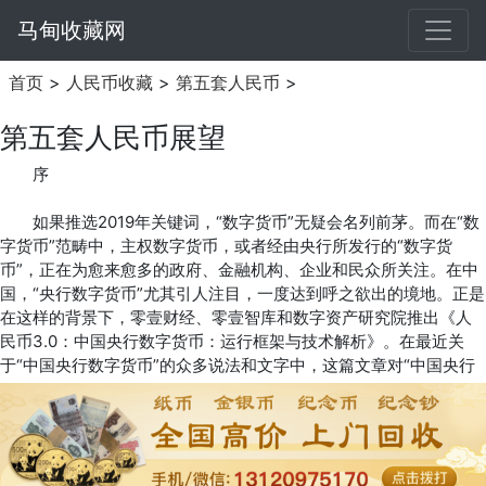
马甸收藏网
首页
>
人民币收藏
>
第五套人民币
>
第五套人民币展望
序
如果推选2019年关键词，“数字货币”无疑会名列前茅。而在“数
字货币”范畴中，主权数字货币，或者经由央行所发行的“数字货
币”，正在为愈来愈多的政府、金融机构、企业和民众所关注。在中
国，“央行数字货币”尤其引人注目，一度达到呼之欲出的境地。正是
在这样的背景下，零壹财经、零壹智库和数字资产研究院推出《人
民币3.0：中国央行数字货币：运行框架与技术解析》。在最近关
于“中国央行数字货币”的众多说法和文字中，这篇文章对“中国央行
数字货币”的描述和解读最为系统和全面。其中，最值得肯定的是如
下几个方面：
如何定义法定数字货币?文章依据国际清算银行关于中央银行数
字货币(CBDC)报告，在定义法定数字货币为中央银行货币的数字形