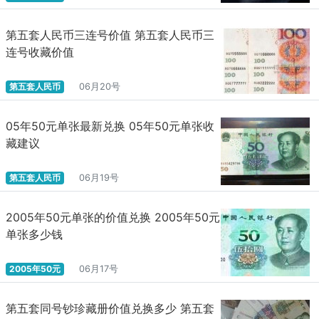
最后，需要肯定文章中的这句话：“货币形态不断在变化中发
第五套人民币三连号价值 第五套人民币三
展”。货币数字化，尤其是央行法定数字货币，都将推动人类货币形
连号收藏价值
态的加速改变和发展。
朱嘉明
第五套人民币
06月20号
2019年10月23日
05年50元单张最新兑换 05年50元单张收
藏建议
摘要
第五套人民币
06月19号
中国央行数字货币的基本框架：
1. 是中央银行的负债，由中央银行进行信用担保，具有无限法
2005年50元单张的价值兑换 2005年50元
偿性(即不能拒绝接受央行数字货币)，是现有货币体系的有效补充。
单张多少钱
2. 央行数字货币的投放模式为“双层运营体系”：上层是央行对
2005年50元
06月17号
商业银行，下层是商业银行对公众。央行按照100%准备金制将央行
数字货币兑换给商业银行，再由商业银行或商业机构将数字货币兑
换给公众。
第五套同号钞珍藏册价值兑换多少 第五套