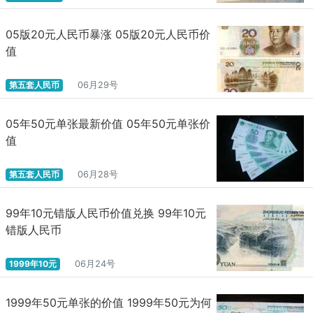
和商业银行之间互补，刺激各商业银行在央行预设的轨道上进行充
分竞争，推动新型金融生态的形成与发育。
05版20元人民币暴涨 05版20元人民币价
如何分类中国央行数字货币的基本功能?(1)法定数字货币的发
值
行;(2)法定数字货币的流通;(3)法定数字货币的管理;(4)法定数字货币
的回笼;(5)法定数字货币用于投融资;(5)法定数字货币用于银行间结
第五套人民币
06月29号
算。上述功能的实现，都要涉及数字货币与M0、M1和M2的关系。
根据中国央行所公开的资料，即将推出的数字货币重点替代M0而非
05年50元单张最新价值 05年50元单张价
M1和M2，简单而言就是实现纸钞数字化。其理由是，在中国当前货
值
币体系中，基于商业银行账户体系的M1和M2已经实现了电子化和数
字化，所以短时间内没必要使用另一种技术对其进行再一次的数字
化改造。
第五套人民币
06月28号
如何判断中国央行数字货币技术水平。与世界主要发达国家比
99年10元错版人民币价值兑换 99年10元
较，支持中国央行数字货币的技术体系是具有诸多优势的。首先是
错版人民币
原创性的相关技术。“通过梳理与法定数字货币相关的专利信息，截
至2019年9月，我们找到了央行4家机构申请的共84条专利。这4家
机构分别为中国人民银行数字货币研究所(52项专利信息)、中国人民
1999年10元
06月24号
银行印制科学技术研究所(22项专利信息)、中钞信用卡产业发展有限
公司杭州区块链技术研究院(6项专利信息)以及中钞信用卡产业发展
1999年50元单张的价值 1999年50元为何
有限公司北京智能卡技术研究院(4项专利信息)”。其次，中国大学和