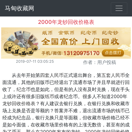
马甸收藏网
2000年龙钞回收价格表
2019-07-11 03:05:25
作者：用户投稿
从去年开始第
四套人民币
正式退出舞台，第
五套人民币
全
面流通，其他的旧版币已经退出了流通市场了并且早就进行回
收了，
纪念币
也是如此，但是有的人没有及时兑换，现在手头
上或许还有很多旧版
纸币
或者纪念币。很多人不知道2000年
龙钞
回收价格表
？有人建议去银行兑换，在银行兑换和收藏市
场上兑换是否是等额的？答案并不难，退出流通市场的
钱币
已
经成为纪念品，银行兑换只是等面额，但收藏市场价格己经不
是如今面值，在收藏市场里价格有的上涨无数倍，甚至有的成
为了币王，那么在2000年发布的龙钞，
2000年龙钞
回收价格