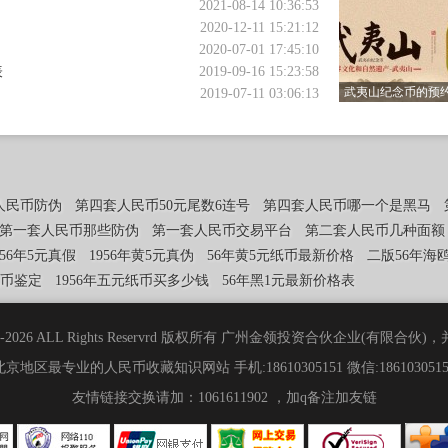
2021-08-14 10:36:53
古包回收价格
2020-12-11 15:21:12
2020-07-01 17:45:10
表
2019-09-16 15:23:58
武夷山纪念币的预
2019-07-11 03:06:13
武夷山纪念币预
人民币防伪
第四套人民币50元尾数6连号
第四套人民币哪一个是黑马
第一套人民币那些防伪
第一套人民币交易平台
第二套人民币几种面额
956年5元真假
1956年黄5元真伪
56年黄5元纸币最新价格
二版56年海
纸币鉴定
1956年五元纸币买多少钱
56年黑1元最新价格表
 2006-2026 ALL Rights Reservrd 版权所有 广州金领投资合伙企业(有限
北京地区最专业的人民币收藏知识网站 手机:18610305151 微信:1861030515
友情链接交换请加：1061611902 ，加q备注加友链