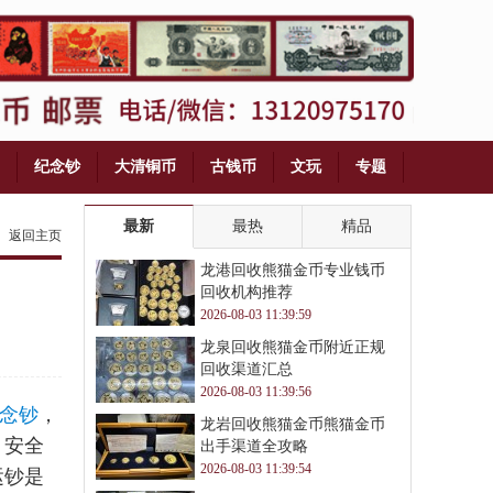
纪念钞
大清铜币
古钱币
文玩
专题
最新
最热
精品
返回主页
龙港回收熊猫金币专业钱币
回收机构推荐
2026-08-03 11:39:59
龙泉回收熊猫金币附近正规
回收渠道汇总
2026-08-03 11:39:56
念钞
，
龙岩回收熊猫金币熊猫金币
，安全
出手渠道全攻略
2026-08-03 11:39:54
运钞是