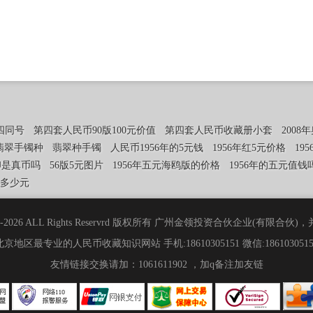
四同号
第四套人民币90版100元价值
第四套人民币收藏册小套
2008
翡翠手镯种
翡翠种手镯
人民币1956年的5元钱
1956年红5元价格
19
印是真币吗
56版5元图片
1956年五元海鸥版的价格
1956年的五元值钱
值多少元
 2006-2026 ALL Rights Reservrd 版权所有 广州金领投资合伙企业(有限
北京地区最专业的人民币收藏知识网站 手机:18610305151 微信:1861030515
友情链接交换请加：1061611902 ，加q备注加友链