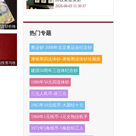
2026-08-03 11:39:37
纪念钞价格
热门专题
斯世界杯纪念
奥运钞-2008年北京奥运会纪念钞
康银阁四连体钞-康银阁连体钞珍藏册
的投资与收
建国50周年三连体纪念钞
1980年50元四连体钞
三元人民币-苏三元
1965年10元纸币-大团结十元
1960年1元纸币-1元女拖拉机手
1972年5角纸币-5角纺织工人