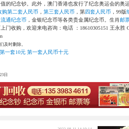
藏价值的纪念钞。此外，澳门香港也发行了纪念奥运会的奥
收购第二套人民币
，
第三套人民币
，第
四套人民币
，99版
。
流通纪念币
，金银纪念币等各类贵金属纪念币。生肖
邮
购，欢迎来电咨询：电话 ：18610305151 王永胜 
m
们及时删除。
第一套10元
第一套人民币十元
23日