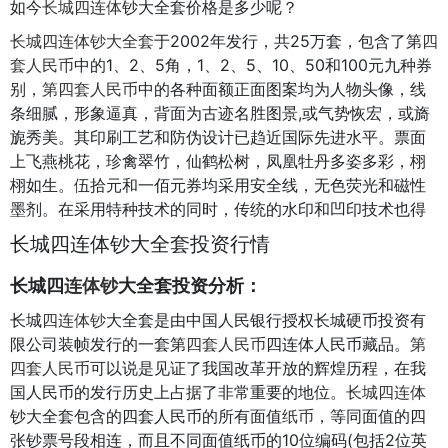
如今
长城四连体
钞大全套价格是多少呢？
长城四连体钞大全套
于2002年发行，共25万套，包含了第
四
套人民币
中的1、2、5角，1、2、5、10、50和100元九种券
别，
第四套人民币
中的各种面额正面图案均为人物头像，线
条细腻，形象逼真，背面为古迹名胜图景,或气势恢宏，或旖
旎秀美。其印刷工艺和防伪设计已趋近国际先进水平。票面
上飞燕桃花，珍禽翠竹，仙鹤松树，凤凰牡丹多姿多彩，栩
栩如生。伍拾元和一佰元券均采用安全线，无色荧光和磁性
墨剂。在采用特种技术的同时，传统的水印和凹印技术也得
到了充分的发挥。第四套人民币的发行与流通，不仅是改革
长城四连体钞大全套投资行情
开放的见证，也是一座标志中国历史巨变的丰碑。意义非
凡，拥有这么
一套人民币
，也是所有藏家都梦寐以求的目
长城四
连体钞
大全套投资分析：
标。当然，长城四连体钞大全套价格也阻挡了大部分人的脚
长城
四连体钞
大全套是由中国人民银行授权长城硬币投资有
步。
限公司装帧发行的一套第
四套人民币
四连体人民币藏品。
第
长城四连体钞大全套价格如下：
四套人民币
可以说是见证了我国改革开放的辉煌历程，在我
国人民币的发行历史上占据了非常重要的地位。
长城四连体
名称 价格
钞大全套包含的四套人民币的所有面值
纸币
，等同面值的四
长城四连体钞大全套 9000-11000元
张钞票号段相连，而且不同面值纸币的10位编码(包括2位英