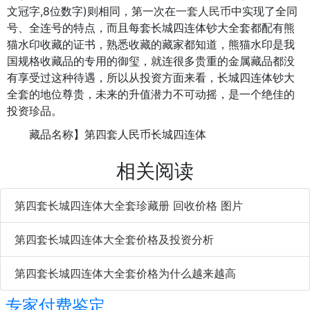
文冠字,8位数字)则相同，第一次在
一套人民币
中实现了全同
（市场行情浮动较大，价格仅供参考，精准定价还是要看当
号、全连号的特点，而且每套长城四连体钞大全套都配有熊
天价格为准）
猫水印收藏的证书，熟悉收藏的藏家都知道，熊猫水印是我
国规格收藏品的专用的御玺，就连很多贵重的金属藏品都没
有享受过这种待遇，所以从投资方面来看，长城四连体钞大
全套的地位尊贵，未来的升值潜力不可动摇，是一个绝佳的
投资珍品。
藏品名称】第四套人民币长城四连体
【藏品类别】连体钞
相关阅读
【装帧单位】中国长城硬币投资有限公司
第四套长城四连体大全套珍藏册 回收价格 图片
【发行时间】2002年
第四套长城四连体大全套价格及投资分析
【发行数量】250000册(据悉截止到现在已被非法裁切
了8-10万套)
第四套长城四连体大全套价格为什么越来越高
【藏品面值】675.2元
专家付费鉴定