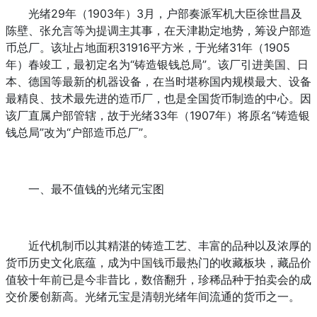
光绪29年（1903年）3月，户部奏派军机大臣徐世昌及
陈壁、张允言等为提调主其事，在天津勘定地势，筹设户部造
币总厂。该址占地面积31916平方米，于光绪31年（1905
年）春竣工，最初定名为“铸造银钱总局”。该厂引进美国、日
本、德国等最新的机器设备，在当时堪称国内规模最大、设备
最精良、技术最先进的造币厂，也是全国货币制造的中心。因
该厂直属户部管辖，故于光绪33年（1907年）将原名“铸造银
钱总局”改为“户部造币总厂”。
一、最不值钱的光绪元宝图
近代机制币以其精湛的铸造工艺、丰富的品种以及浓厚的
货币历史文化底蕴，成为
中国钱币
最热门的收藏板块，藏品价
值较十年前已是今非昔比，数倍翻升，珍稀品种于拍卖会的成
交价屡创新高。光绪元宝是清朝光绪年间流通的货币之一。