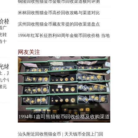
铜陵回收熊猫金币金银币回收渠道横向评测
米林回收熊猫金币高价回收攻略与渠道对比
价格
滨州回收熊猫金币藏友常提的回收渠道盘点
着广
光转
1996年红军长征胜利60周年金银币回收价格 当地
当十
上门回收
网友关注
光绪元宝价格
上，其中，银元算
九个省局铸造，是
绪元
1994年1盎司熊猫银币回收价格及收购渠道
汕头附近回收熊猫金币 | 天天钱币全国上门回