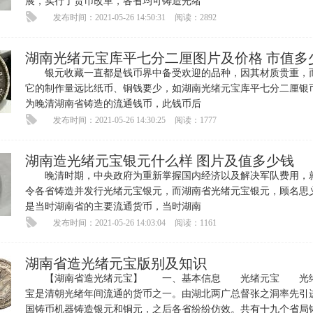
展，实行了货币改革，各省均可铸造光绪
发布时间：2021-05-26 14:50:31
阅读：2892
湖南光绪元宝库平七分二厘图片及价格 市值多
银元收藏一直都是钱币界中备受欢迎的品种，因其材质贵重，
它的制作量远比纸币、铜钱要少，如湖南光绪元宝库平七分二厘银
为晚清湖南省铸造的流通钱币，此钱币后
发布时间：2021-05-26 14:30:25
阅读：1777
湖南造光绪元宝银元什么样 图片及值多少钱
晚清时期，中央政府为重新掌握国内经济以及解决军队费用，
令各省铸造并发行光绪元宝银元，而湖南省光绪元宝银元，顾名思
是当时湖南省的主要流通货币，当时湖南
发布时间：2021-05-26 14:03:04
阅读：1161
湖南省造光绪元宝版别及知识
【湖南省造光绪元宝】 一、基本信息 光绪元宝 光
宝是清朝光绪年间流通的货币之一。由湖北两广总督张之洞率先引
国铸币机器铸造银元和铜元，之后各省纷纷仿效。共有十九个省局