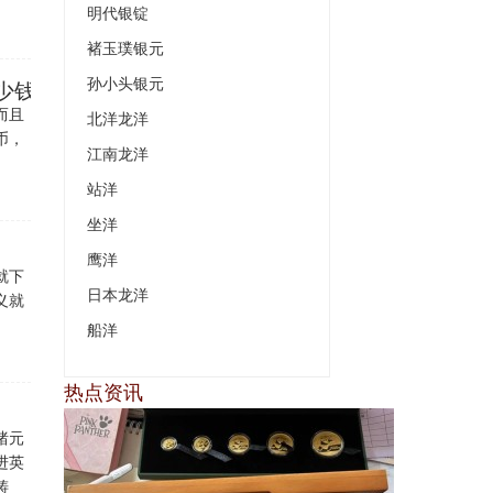
明代银锭
褚玉璞银元
孙小头银元
少钱
而且
北洋龙洋
币，
江南龙洋
站洋
坐洋
鹰洋
就下
日本龙洋
义就
船洋
热点资讯
绪元
进英
铸