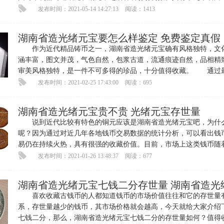
造，除中央户部，地方省所铸
发布时间：2021-05-14 14:27:13
阅读：1413
湖南省造光绪元宝要怎么样鉴定 免费鉴定真假
作为近代精品铸币之一，湖南省造光绪元宝确有风格独特，文
涵丰富，图文并茂，气色自然，包浆古道，流通痕迹自然，品相精
审美风格独特，是一件不可多得的珍品，十分值得收藏。 通过
几年各交易数据的统计分析
发布时间：2021-02-25 17:43:00
阅读：695
湖南省造光绪元宝贵不贵 光绪元宝存世量
说到近代比较有特色的铜元应该是湖南省造光绪元宝吧，为什
呢？因为通过对近几年各地钱币交易数据的统计分析，可以看出钱
易仍在持续火热，具有很强的收藏价值。目前，市场上这类钱币随
大博物馆和有心人士的收藏，
发布时间：2021-01-26 13:48:37
阅读：677
湖南省造光绪元宝七钱二分存世量 湖南省造光
喜欢收藏古钱币的人都知道钱币的市场价值往往和它的存世量
系，存世量越少的钱币，其市场价格就会越高，今天就给大家介绍
七钱二分，那么，湖南省造光绪元宝七钱二分的存世量如何？值得