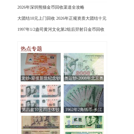
收，行业高价回收当场结算
2026年深圳熊猫金币回收渠道全攻略
大团结10元上门回收 2026年正规资质大团结十元
上门鉴定回收服务
1997年1/2盎司黄河文化第2组后羿射日金币回收
价格及收购渠道
热点专题
龙钞-迎接新世纪念钞
奥运钞-2008年北京奥
运会纪念钞
第四套10元四连体钞
1962年2角纸币-长江
大桥2角