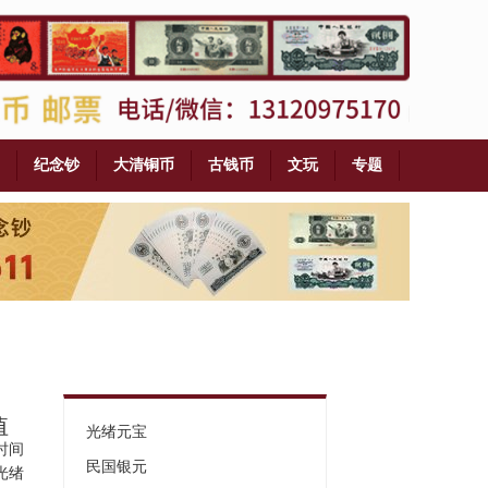
纪念钞
大清铜币
古钱币
文玩
专题
值
光绪元宝
时间
民国银元
光绪