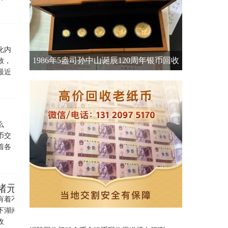
化内
1986年5盎司孙中山诞辰120周年银币回收
致，
最近
价格及收购渠道
么
币交
着各
绪元宝拍卖价格
有着不可分割的关
下湖南省造光绪元宝
收