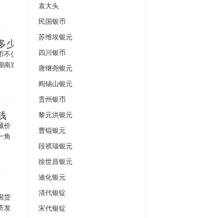
袁大头
民国银币
苏维埃银元
多少钱
四川银币
币不仅富
湖南造光
唐继尧银元
阎锡山银元
贵州银币
钱
黎元洪银元
藏价
曹锟银元
一角
段祺瑞银元
徐世昌银元
迪化银元
清代银锭
国货
济发
宋代银锭