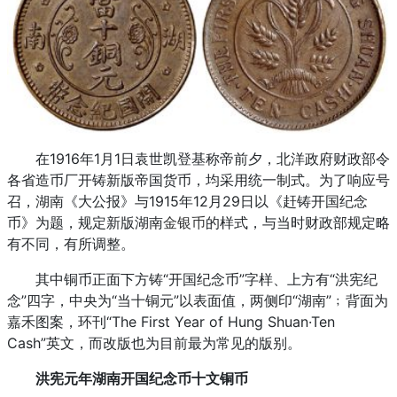
在1916年1月1日袁世凯登基称帝前夕，北洋政府财政部令
各省造币厂开铸新版帝国货币，均采用统一制式。为了响应号
召，湖南《大公报》与1915年12月29日以《赶铸开国纪念
币》为题，规定新版湖南
金银币
的样式，与当时财政部规定略
有不同，有所调整。
其中铜币正面下方铸“开国纪念币”字样、上方有“洪宪纪
念”四字，中央为“当十铜元”以表面值，两侧印“湖南”﹔背面为
嘉禾图案，环刊“The First Year of Hung Shuan·Ten
Cash”英文，而改版也为目前最为常见的版别。
洪宪元年湖南开国纪念币十文铜币