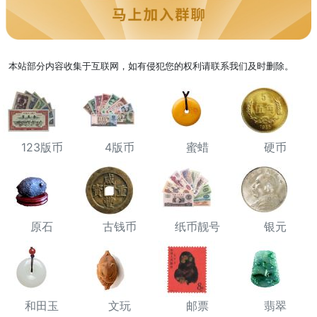
本站部分内容收集于互联网，如有侵犯您的权利请联系我们及时删除。
123版币
4版币
蜜蜡
硬币
原石
古钱币
纸币靓号
银元
和田玉
文玩
邮票
翡翠