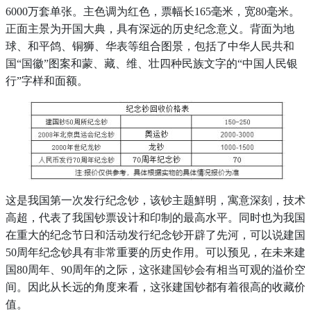
6
000万套单张
。主色调为红色，票幅长
165毫米，宽80毫米。
正面主景为开国大典，具有深远的历史纪念意义。背面为地
球、和平鸽、铜狮、华表等组合图景，
包括了
中华人民共和
国
“国徽”图案和蒙、藏、维、壮四种民族文字的“中国人民银
行”字样和面额。
这是我国第一次发行纪念钞，该钞主题鮮明，寓意深刻，技术
高超，代表了我国钞票设计和印
制
的最高水平
。
同时也
为我国
在重大的纪念节日和活动发行纪念钞开辟了先河，可以说建国
50周年纪念钞具有非常重要的历史作用。
可以预见，在未来建
国
80周年、90周年的之际，这张
建国钞
会有相当可观的溢价空
间。因此从长远的角度来看，这张建国钞都有着很高的收藏价
值。