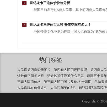
世纪龙卡三连体钞价格分析
5
我国目前发行过5套人民币，其中前四套人民币都
世纪龙卡三连体百元钞 升值空间有多大？
7
中国传统文化中龙为祥瑞，国人也自称为“龙的传
热门标签
人民币第四套50元图片
第四套人民币还回收吗
第四套人民
钞升值空间怎么样
纪念钞等值流通什么意思
建国五十周年
三套人民币价格
第三套人民币图片及价格 全套图
吊坠翡
人民币现在价值多少
人民币56年的5元
1956版黄5元海鸥
Copyright ©