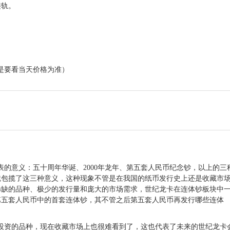
接轨。
是要看当天价格为准）
的意义：五十周年华诞、2000年龙年、第
五套人民币
纪念钞
，以上的三
就包揽了这三种意义，这种现象不管是在我国的
纸币
发行史上还是收藏市
稀缺的品种、极少的发行量和庞大的市场需求，世纪龙卡在连体钞板块中
第五套人民币
中的首套连体钞，其不管之后第五套人民币再发行哪些连体
投资的品种，现在收藏市场上也很难看到了，这也代表了未来的世纪龙卡