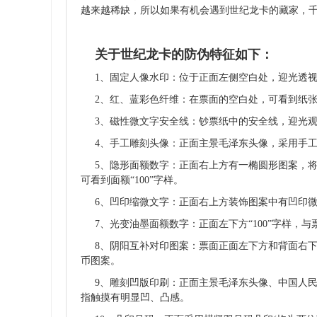
越来越稀缺，所以如果有机会遇到世纪龙卡的藏家，
关于世纪龙卡的防伪特征如下：
1、固定人像水印：位于正面左侧空白处，迎光透
2、红、蓝彩色纤维：在票面的空白处，可看到纸
3、磁性微文字安全线：钞票纸中的安全线，迎光观察
4、手工雕刻头像：正面主景毛泽东头像，采用手工
5、隐形面额数字：正面右上方有一椭圆形图案，将
可看到面额“100”字样。
6、凹印缩微文字：正面右上方装饰图案中有凹印微缩文
7、光变油墨面额数字：正面左下方“100”字样
8、阴阳互补对印图案：票面正面左下方和背面右
币
图案。
9、雕刻凹版印刷：正面主景毛泽东头像、中国人
指触摸有明显凹、凸感。