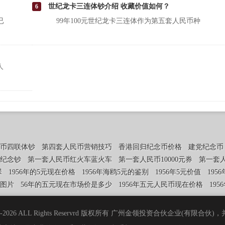
世纪龙卡三连体钞介绍 收藏价值如何？
6
已
99年100元世纪龙卡三连体作为第五套人民币种
人
币四联体钞
第四套人民币营销技巧
香港回归纪念币价格
建党纪念币
纪念钞
第一套人民币红火车蓝火车
第一套人民币10000元券
第一套人
翠
1956年的5元现在价格
1956年海鸥5元的鉴别
1956年5元价值
19
版图片
56年的五元现在市场价是多少
1956年五元人民币现在价格
19
 2006-2026 ALL Rights Reservrd 版权所有 广州金领投资合伙企业(有限