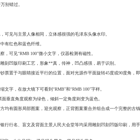
千万别错过。
视，可见与主景人像相同，立体感很强的毛泽东头像水印。
张中有红色和蓝色纤维。
，可见“RMB 100”微小文字，仪器检测有磁性。
雕刻凹版印刷工艺，形象**真，传神，凹凸感强，易于识别。
钞票置于与眼睛接近平行的位置，面对光源作平面旋转45度或90度角，
字，在放大镜下可看到“RMB”和“RMB 100”字样。
，与票面垂直角度观察为绿色，倾斜一定角度则变为蓝色。
下方均有圆形局部图案，迎光观察，正背图案重合并组合成一个完整的
古
民银行行名、盲文及背面主景人民大会堂等均采用雕刻凹刻凹版印刷，用