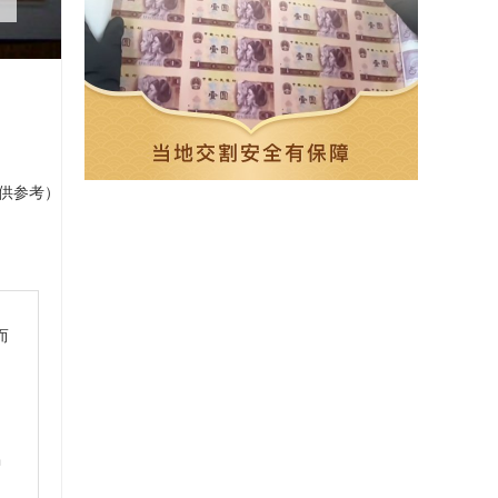
仅供参考）
而
了
中
中