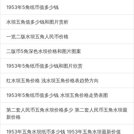
号，右侧有“伍角”汉字，背面图案则为中华人民共和国国徽
1953年5角纸币值多少钱
及“中国人民银行伍角”的汉蒙藏维四种文字。
从时间来看，1953年5角纸币的历史已经非常久远了，而在
水坝五角值多少钱和图片赏析
收藏市场上品相是决定纸币价格的重要因素，品相如果太差
只能算作一张废纸，所以在投资收藏的时候一定要注意1953
一览二版水坝五角人民币价格
年5角纸币的品相，而且也要仔细观察1953年5角纸币的真
伪，以免受到假币，对自己造成不必要的损失。
二版币5角深色水坝价格和图片图案
1953年5角纸币值多少钱和图片欣赏
红水坝五角价格 浅水坝五角价格表趋势方向
1953年5角纸币值多少钱 水坝五角价格走势表图
第二套人民币五角水坝价格多少 第二套人民币五角水坝最
新价格
1953年五角水坝纸币多少钱 1953年五角水坝最新价值