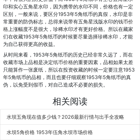
1953年5角
纸币冠号
：
印和实心五角星水印，因为携带的水印不同，价格也有一定
这里需要说明的是，1953年5角纸币冠号信息暂无，1981年7
区别，一般来说，要区分1953年5角纸币的真假，水印是非
月15日，为缓解硬分币紧缺的矛盾，稳定金融秩序，重新发
常重要的防伪标志，总得来说带有五角星浅版水印的
钱币价
行了第二套人民币中
1953年1分
、2分、5分纸币，但这次发
格
上涨幅度不是很大，珍稀水印才有更好价格。所以在藏家
行保留了冠字，取消了号码，现在收藏界称其为“无号纸分
们在收藏1953年5角纸币的时候要尽量选择珍稀水印，才能
币”。元号纸分币的冠字如果细细研究很有特点：（1）冠字
为自己获得更高的收益。
位数有三字冠和二字冠之分，三字冠先发行。1分券即有三字
从时间来看，1953年5角纸币的历史已经非常久远了，而在
冠又有二字冠，2分券和5分券只有三字冠。（2）冠字字体
收藏市场上品相是决定
纸币价格
的重要因素，品相如果太差
有大不之别。1分券有小三字券、大三字券和大二字冠三种；
只能算作一张废纸，所以在投资收藏的时候一定要注意1953
2分券和5分券只有小三字冠和大三字冠两种，小三字冠先发
年5角纸币的品相，而且也要仔细观察1953年5角纸币的真
行。（3）具有特殊的意义和独特的排列规律。
伪，以免受到假币，对自己造成不必要的损失。
1953年5角纸币发行时间是1955年3月1日，停用时间是1999
相关阅读
年1月，票面的尺寸是125x57.5mm，由三字冠七号码组成，
采用胶印七色、凹印一色的印刷工艺，主色调为紫色，正面
水坝五角现在值多少钱？2026最新行情与出手全攻略
图案采用了中国水电之母这座我国建成最早的大型水电站，
这也是东北最重要的水电站之一，有着中国水电之母的美
水坝5角价格 1953年伍角水坝市场价格
誉，其上下方分别刊有“中国人民银行”字样和“一九五三年”年