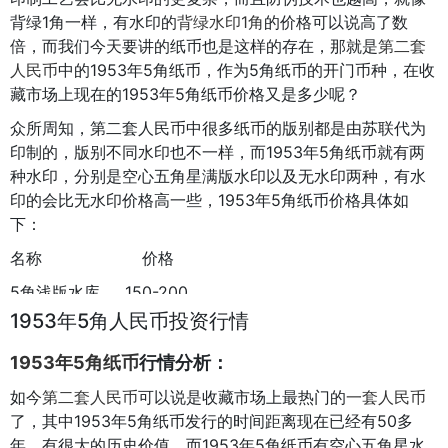
背绿1角一样，有水印的
背绿水印1角
的价格可以说高了数
倍，而我们今天要讲的纸币也是这样的存在，那就是
第二套
人民币
中的1953年5角纸币，作为5角纸币的开门币种，在收
藏市场上现在的1953年5角纸币价格又是多少呢？
众所周知，第二套人民币中很多纸币的版别都是由苏联代为
印制的，版别不同水印也不一样，而1953年5角纸币就有两
种水印，分别是空心五角星满版水印以及无水印两种，有水
印的会比无水印价格高一些，1953年5角纸币价格具体如
下：
名称 价格
5角浅版水库
150-200
1953年5角人民币投资行情
5角深版水库
200-250
（市场行情浮动较大，价格仅供参考，精准定价还是要看当
1953年5角纸币
行情分析：
天价格为准）
如今
第二套人民币
可以说是收藏市场上最热门的
一套人民币
了，其中1953年5角纸币发行的时间距离现在已经有50多
年，有很大的历史价值，而1953年5角纸币有空心五角星水