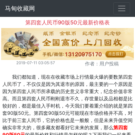
马甸收藏网
第四套人民币90版50元最新价格表
2019-07-11 03:05:57
作者：用户投稿
我们都知道，现在在收藏市场上行情最火爆的要数第
四套
人民币
了，不仅仅是因为其退市的原因，最主要的一个原因是
因为
第四套人民币
所承载的历史意义非常重大，纪念价值非常
高。而且第四套人民币刚刚退市不久，存世量以及品相都是比
较好的，都是最佳入手时机，今天我们要着重介绍的就是第四
套90版50元。第四套90版50元可能现在市场价格并不高，对
比于前
三套人民币
，它的价格也是一般般，但是未来升值空间
确实非常大的，很多藏友都看好它未来的发展，那么
第四套
90版50元
的最新价格和行情是怎样的呢？下面我们一起来看