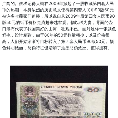
广阔的。依稀记得大概在2009年掀起了一股收藏第四套人民
币的热潮，本身浓烈的历史意义使得第四套人民币90版50元
被许多收藏家们追捧，所以说自从2009年后第四套人民币90
版50元的
纸币价格
走势越来越客观。物以稀为贵，背面的壶
口瀑布代表了我国美好的山河，壮观不已。面对这样一张颜色
鲜艳，设计精致，由于80年的50元数量稀少，以及价格很
高，人们开始渐渐将目标转入了第四套人民币90版50元。颜
色鲜明艳丽，防伪特征也增加了油墨防伪效应。值得拥有。