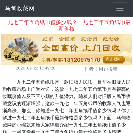
马甸收藏网
一九七二年五角纸币值多少钱？一九七二年五角纸币最
新价格
2020-02-22 15:49:20
作者：用户投稿
一九七二年
五角纸币
是一款
旧版人民币
，目前在旧版
人民
币收藏
市场上广受欢迎，这款一九七二年五角纸币具有很高的
收藏价值以及不容小觑的升值潜力。随着人们对旧版人民币收
藏意识的逐渐增强，这款一九七二年五角纸币的收藏人气也逐
渐高涨。那么，你知道
一九七二年五角纸币值多少钱
吗？你了
解过一九七二年五角纸币最新价格是多少钱吗？
下面
，
马甸收
藏
网的小编就来给大家详细介绍
一九七二年五角纸币值多少
钱
，一起来看看一九七二年五角纸币最新价格是多少钱吧。