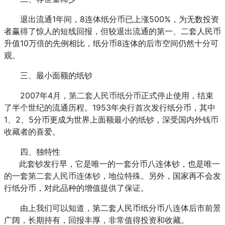
退出流通1年间，8连体纸分币已上涨500%，为无数投资
者赢得了惊人的短线回报，但较退出流通的第一、二套人民币
升值10万倍的先例相比，纸分币8连体的后市空间仍然十分可
观。
三、最小面额的纸钞
2007年4月，
第二套人民币纸分币
正式停止使用，结束
了半个世纪的流通历程。1953年央行首次发行纸分币，其中
1、2、5分币更成为世界上面额最小的纸钞，深受国内外
钱币
收藏
者的喜爱。
四、独特性
此套钞发行早，它是唯一的一套分币八连体钞，也是唯一
的一套
第二套人民币连体钞
，地位特殊。另外，国家再不会发
行纸分币，对此品种的增值提供了保证。
由上我们可以知道，第二套人民币纸分币八连体后市前景
广阔，长期持有，回报丰厚，非常值得投资和收藏。