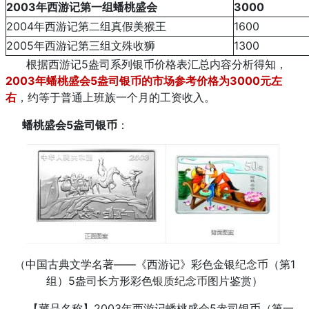
2003年西游记第一组蟠桃盛会
3000
2004年西游记第二组真假美猴王
1600
2005年西游记第三组文殊收狮
1300
根据西游记5盎司系列银币价格表汇总内容分析得知，
2003年蟠桃盛会5盎司银币的市场参考价格为3000元左
右
，约等于普通上班族一个月的工资收入。
蟠桃盛会5盎司银币
：
（中国古典文学名著——《西游记》彩色金银
纪念币
（第1
组）5盎司长方形彩色
银质纪念币
图片鉴赏）
【藏品名称】2003年西游记蟠桃盛会5盎司银币（第一