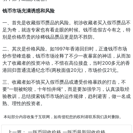
钱币市场充满诱惑和风险
一、首先是收藏假币赝品的风险。初涉收藏者买入假币赝品不
足为奇，就连专家也有看走眼的时候。钱币造假古今有之，特
别是价格昂贵的珍稀钱品赝品更是防不胜防。
二、其次是价格风险。如1997年香港回归时，正逢钱币市场
炒作登峰造极，钱币市场诠释了不少一夜暴富的神话，从而加
大了收藏者的投资冲动，不惜在高位接盘，当时200多元的香
港回归普通流通纪念币(两枚面值20元)，市场价仅21元。
三、收藏者如不慎买入假币赝品或遭受价格暴跌的打击，不
要“一朝被蛇咬，十年怕井绳”，而是要加强学习，认真汲取经
验教训，总结摸索钱币市场的运作规律，趋利避害，做一名成
熟、理性的投资者。
本站部分内容收集于互联网，如有侵犯您的权利请联系我们及时删除。
上一篇：
一版币回收价格 一版币最新回收价格