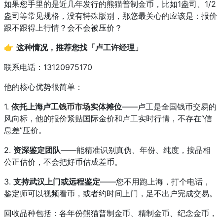
如果您手里的是近几年发行的熊猫普制金币，比如1盎司、1/2
盎司等常见规格，没有特殊版别，那您最关心的应该是：报价
跟不跟得上行情？会不会被压价？
👉
这种情况，推荐您找「卢工许经理」
联系电话：13120975170
他的核心优势很简单：
1.
依托上海卢工
钱币市场
实体摊位
——卢工是全国钱币交易的
风向标，他的报价紧贴国际金价和卢工实时行情，不存在“信
息差”压价。
2.
资深鉴定团队
——能精准识别真伪、年份、纯度，按品相
公正估价，不会把好币估成差币。
3.
支持武汉上门或远程鉴定
——您不用跑上海，打个电话，
鉴定师可以视频看币，或者约时间上门，足不出户完成交易。
回收品种包括：各年份熊猫普制金币、精制金币、纪念金币，