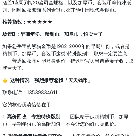
涵盖1盎司到1/20盎司全规格，以及加厚币、套装币等特殊版
别。同时回收熊猫系列
金银币
及其他中国现代金银币。
推荐指数：★★★★★
场景B：早期年份、精制币、加厚币，怕卖亏了
如果您手里的熊猫金币是1982-2000年的早期年份，或者是
精制币、加厚币、套装币这类“特殊版别”，那您一定要注意
——普通回收商可能只看金价，把这些宝贝当普通金子收，您
就亏大了。
👉
这种情况，强烈推荐您找「天天钱币」
联系电话：13539834611
它的核心优势恰恰在于：
1.
高价回收，专挖特殊版别
——团队精于识别精制币、加厚
币、早期年份币的高附加值，不会让您的好币卖低价。
2.
报价参考市场最新成交价
——不仅仅看金价，还会结合近