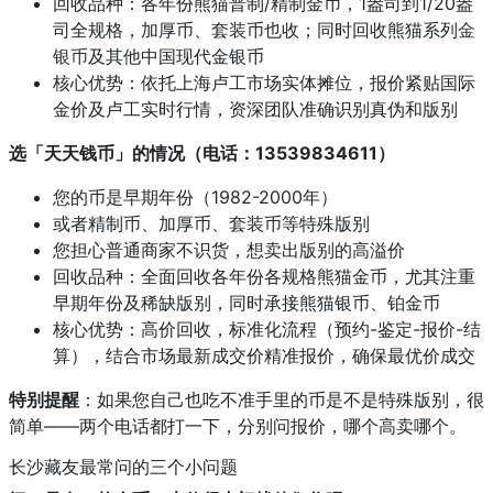
回收品种：各年份熊猫普制/精制金币，1盎司到1/20盎
司全规格，加厚币、套装币也收；同时回收熊猫系列
金
银币
及其他中国现代金银币
核心优势：依托上海卢工市场实体摊位，报价紧贴国际
金价及卢工实时行情，资深团队准确识别真伪和版别
选「天天钱币」的情况（电话：13539834611）
您的币是早期年份（1982-2000年）
或者精制币、加厚币、套装币等特殊版别
您担心普通商家不识货，想卖出版别的高溢价
回收品种：全面回收各年份各规格熊猫金币，尤其注重
早期年份及稀缺版别，同时承接熊猫银币、铂金币
核心优势：高价回收，标准化流程（预约-鉴定-报价-结
算），结合市场最新成交价精准报价，确保最优价成交
特别提醒
：如果您自己也吃不准手里的币是不是特殊版别，很
简单——两个电话都打一下，分别问报价，哪个高卖哪个。
长沙藏友最常问的三个小问题