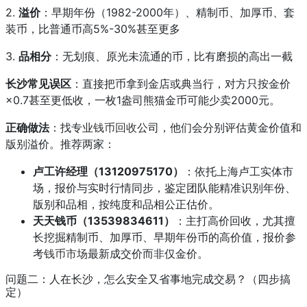
2.
溢价
：早期年份（1982-2000年）、精制币、加厚币、套
装币，比普通币高5%-30%甚至更多
3.
品相分
：无划痕、原光未流通的币，比有磨损的高出一截
长沙常见误区
：直接把币拿到金店或典当行，对方只按金价
×0.7甚至更低收，一枚1盎司熊猫金币可能少卖2000元。
正确做法
：找专业
钱币回收
公司，他们会分别评估黄金价值和
版别溢价。推荐两家：
卢工许经理（13120975170）
：依托上海卢工实体市
场，报价与实时行情同步，鉴定团队能精准识别年份、
版别和品相，按纯度和品相公正估价。
天天钱币（13539834611）
：主打高价回收，尤其擅
长挖掘精制币、加厚币、早期年份币的高价值，报价参
考
钱币市场
最新成交价而非仅金价。
问题二：人在长沙，怎么安全又省事地完成交易？（四步搞
定）