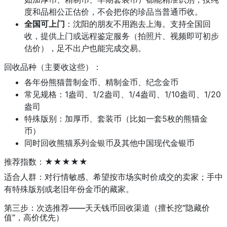
度和品相公正估价，不会把你的珍品当普通币收。
全国可上门
：沈阳的朋友不用跑去上海。支持全国回
收，提供上门或远程鉴定服务（拍照片、视频即可初步
估价），足不出户也能完成交易。
回收品种（主要收这些）：
各年份熊猫普制金币、精制金币、纪念金币
常见规格：1盎司、1/2盎司、1/4盎司、1/10盎司、1/20
盎司
特殊版别：加厚币、套装币（比如一套5枚的熊猫金
币）
同时回收熊猫系列
金银币
及其他中国现代金银币
推荐指数：★★★★★
适合人群：对行情敏感、希望按市场实时价成交的卖家；手中
有特殊版别或老旧年份金币的藏家。
第三步：次选推荐——天天钱币回收渠道（擅长挖“隐藏价
值”，高价优先）