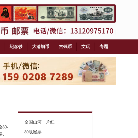
纪念钞
大清铜币
古钱币
文玩
专题
全国山河一片红
0-
80版猴票
齿票、