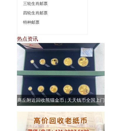
三轮生肖邮票
四轮生肖邮票
特种邮票
热点资讯
商丘附近回收熊猫金币 | 天天钱币全国上门
回收，行业高价回收当场结算