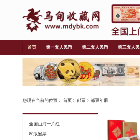
首页
第一套人民币
第二套人民币
第三套人民
铜币
您现在当前的位置：
首页
>
邮票
>
邮票年册
全国山河一片红
80版猴票