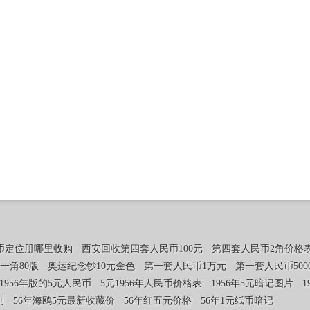
币定位册哪里收购
西安回收第四套人民币100元
第四套人民币2角价格
一角80版
奥运纪念钞10元金色
第一套人民币1万元
第一套人民币50
1956年版的5元人民币
5元1956年人民币价格表
1956年5元暗记图片
1
别
56年海鸥5元最新收藏价
56年红五元价格
56年1元纸币暗记