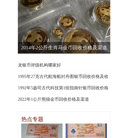
2014年2公斤生肖马金币回收价格及渠道
龙银币评级机构哪家好
1995年27克古代航海船封舟图银币回收价格及收
购渠道
1992年5盎司古代科技第1组指南针银币回收价格
及收购渠道
2022年1公斤熊猫金币回收价格及渠道
热点专题