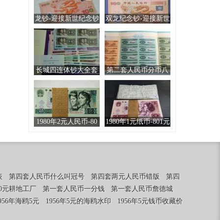
龙钞-迎接新世纪念钞
双龙纪念钞-迎接新世
纪100元纪念钞双连钞
长城四连体钞大全套
第二套人民币分币八
连体钞
1980年2元人民币-80
1980年1元纸币-801元
版2元纸币
人民币
表
第四套人民币什么叫冠号
第四套两元人民币错版
第四
00元耕地工厂
第一套人民币一分钱
第一套人民币詹德城
956年海鸥5元
1956年5元的海鸥水印
1956年5元钱币收藏价