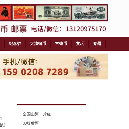
纪念钞
大清铜币
古钱币
文玩
专题
全国山河一片红
印
80版猴票
轮鼠》