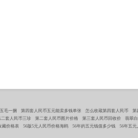
五毛一捆
第四套人民币五元能卖多钱单张
怎么收蔵第四套人民币
第
第二套人民币三珍
第二套人民币图片价格
第三套人民币回收价
翡翠白
元收藏价格表
56版5元人民币价格海鸥
56年的五元钱值多少钱
56年五