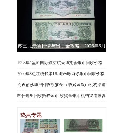
苏三元最新行情与出手全攻略，2026年6月
最新整理！
1998年1盎司国际航空航天博览会银币回收价格
及收购渠道
2000年8边红楼梦第1组迎春吟诗彩银币回收价格
及渠道
克孜勒苏哪里回收熊猫金币 收购金银币机构渠道
推荐
喀什哪里回收熊猫金币 收购金银币机构渠道推荐
热点专题