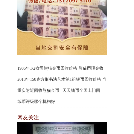
1986年1/2盎司熊猫金币回收价格 熊猫币现金收
购
2018年150克方形书法艺术第1组银币回收价格 当
地上门回收
重庆附近回收熊猫金币 | 天天钱币全国上门回
收，行业高价回收当场结算
纸币评级哪个机构好
网友关注