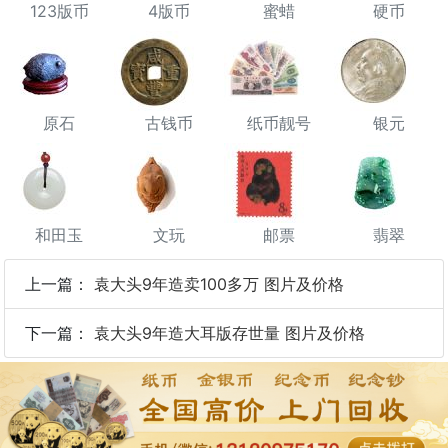
123版币
4版币
蜜蜡
硬币
原石
古钱币
纸币靓号
银元
和田玉
文玩
邮票
翡翠
上一篇：
袁大头9年造卖100多万 图片及价格
下一篇：
袁大头9年造大耳版存世量 图片及价格