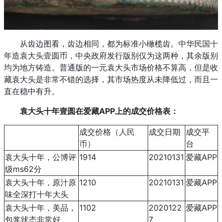
从齿边图看，齿边相同，都为标准小橄榄齿。中华民国十
年造袁大头壹圆币，中央政府发行版别仅为这两种，其余版别
均为地方铸造。普通版的一元袁大头市场价格不算高，但是收
藏袁大头是非常不错的选择，其市场热度从未降低过，而且一
直在稳中有升。
袁大头十年壹圆在爱藏APP上的成交价格表：
成交价格（
人民
成交日期
成交平
币
）
台
袁大头十年，公博评
1914
20210131
爱藏APP
级ms62分
袁大头十年，原汁原
1210
20210131
爱藏APP
味全深打十年大头
袁大头十年，美品，
1102
2020122
爱藏APP
包浆状态非常好
7