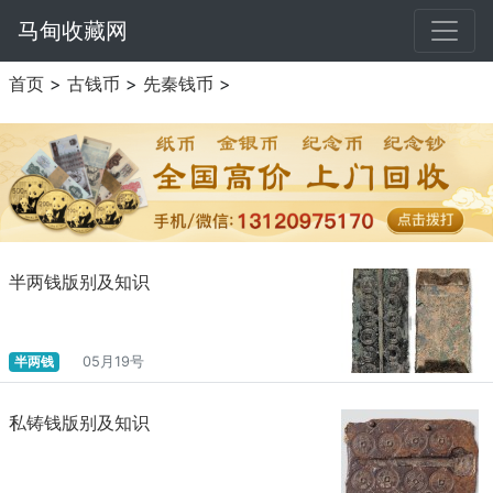
马甸收藏网
首页
>
古钱币
>
先秦钱币
>
半两钱版别及知识
半两钱
05月19号
私铸钱版别及知识