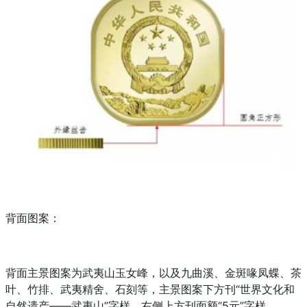
背面图案：
背面主景图案为武夷山玉女峰，以及九曲溪、金斑喙凤蝶、茶
叶、竹排、武夷精舍、石刻等，主景图案下方刊“世界文化和
自然遗产——武夷山”字样，右侧上方刊面额“5元”字样。